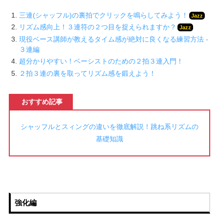
三連(シャッフル)の裏拍でクリックを鳴らしてみよう！
Jazz
リズム感向上！３連符の２つ目を捉えられますか？
Jazz
現役ベース講師が教えるタイム感が絶対に良くなる練習方法 -
３連編
超分かりやすい！ベーシストのための２拍３連入門！
２拍３連の裏を取ってリズム感を鍛えよう！
おすすめ記事
シャッフルとスィングの違いを徹底解説！跳ね系リズムの
基礎知識
強化編