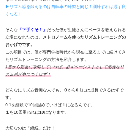
▶︎リズム感を鍛えるのは自転車の練習と同じ！訓練すれば必ず良
くなる！
そんな
「下手くそ！」
だった僕が生徒さんにベースを教えられる
立場になれたのは、
メトロノームを使ったリズムトレーニングの
おかげでです。
この項目では、僕が専門学校時代から現在に至るまでに続けてき
たリズムトレーニングの方法を紹介します。
1番から順番に攻略していけば、必ずベーシストとして必要なリ
ズム感が身につくはず！
どんなにリズム音痴な人でも、
０
から
0.1
には成長できるはずで
す。
0.1
を経験で10回固めていけば
１
になるんです。
１
を10回重ねれば
10
になります。
大切なのは「継続」だけ！