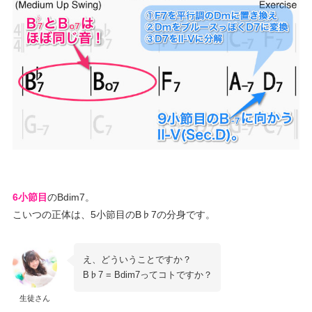
6小節目
のBdim7。
こいつの正体は、5小節目のB♭7の分身です。
え、どういうことですか？
B♭7 = Bdim7ってコトですか？
生徒さん