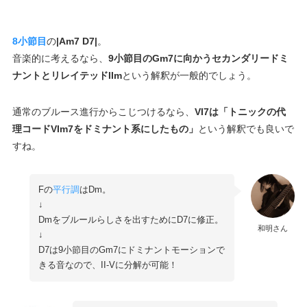
8小節目
の
|Am7 D7|
。
音楽的に考えるなら、
9小節目のGm7に向かうセカンダリードミ
ナントとリレイテッドIIm
という解釈が一般的でしょう。
通常のブルース進行からこじつけるなら、
VI7は「トニックの代
理コードVIm7をドミナント系にしたもの」
という解釈でも良いで
すね。
Fの
平行調
はDm。
↓
Dmをブルールらしさを出すためにD7に修正。
和明さん
↓
D7は9小節目のGm7にドミナントモーションで
きる音なので、II-Vに分解が可能！