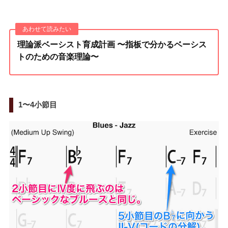
理論派ベーシスト育成計画 〜指板で分かるベーシス
トのための音楽理論〜
1〜4小節目