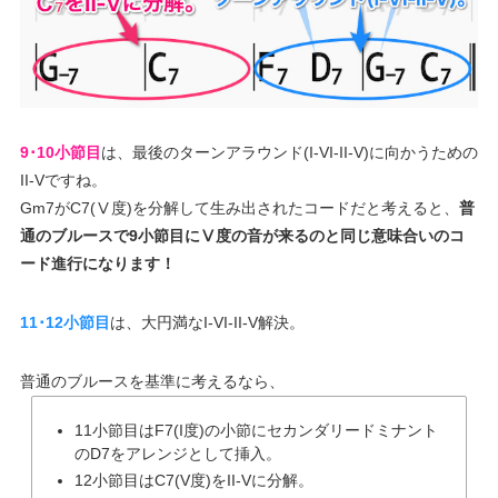
9･10小節目
は、最後のターンアラウンド(I-VI-II-V)に向かうための
II-Vですね。
Gm7がC7(Ⅴ度)を分解して生み出されたコードだと考えると、
普
通のブルースで9小節目にⅤ度の音が来るのと同じ意味合いのコ
ード進行になります！
11･12小節目
は、大円満なI-VI-II-V解決。
普通のブルースを基準に考えるなら、
11小節目はF7(I度)の小節にセカンダリードミナント
のD7をアレンジとして挿入。
12小節目はC7(V度)をII-Vに分解。