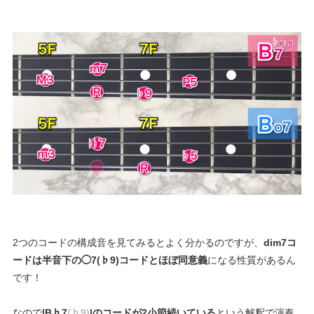
2つのコードの構成音を見てみるとよく分かるのですが、
dim7コ
ードは半音下の◯7(♭9)コードとほぼ同意義
になる性質があるん
です！
なので
|B♭7
(♭9)
|のコードが2小節続いている
という解釈で演奏