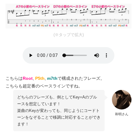
(※タップで拡大)
こちらは
Root
,
P5th
,
m7th
で構成されたフレーズ。
こちらも超定番のベースラインですね。
どちらのフレーズも、例としてKey=Aのブル
ースを想定しています！
楽曲のKeyが変わっても、同じようにコードト
和明さん
ーンをなぞることで移調に対応することができ
ます！