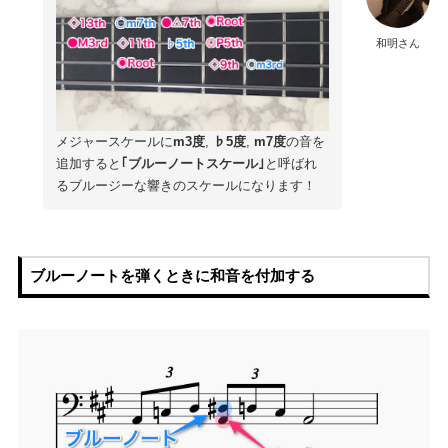
和明さん
メジャースケールに
m3度
,
♭5度
,
m7度
の音を
追加すると
｢ブルーノートスケール｣
と呼ばれ
るブルージーな響きのスケールになります！
ブルーノートを弾くときに和音を付加する