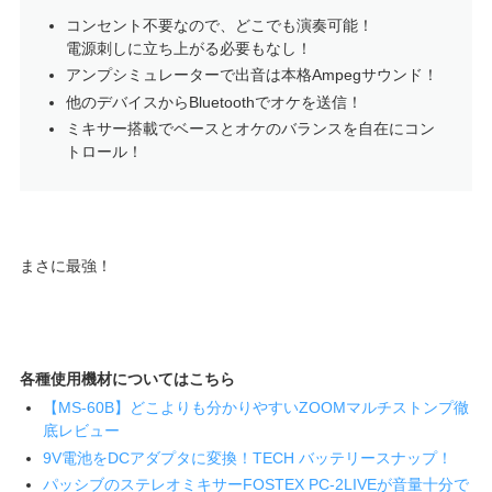
コンセント不要なので、どこでも演奏可能！
電源刺しに立ち上がる必要もなし！
アンプシミュレーターで出音は本格Ampegサウンド！
他のデバイスからBluetoothでオケを送信！
ミキサー搭載でベースとオケのバランスを自在にコン
トロール！
まさに最強！
各種使用機材についてはこちら
【MS-60B】どこよりも分かりやすいZOOMマルチストンプ徹
底レビュー
9V電池をDCアダプタに変換！TECH バッテリースナップ！
パッシブのステレオミキサーFOSTEX PC-2LIVEが音量十分で