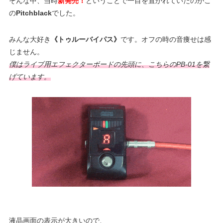
そんな中、当時
新発売！
ということで一目を置かれていたのがこ
の
Pitchblack
でした。
みんな大好き
《トゥルーバイパス》
です。オフの時の音痩せは感
じません。
僕はライブ用エフェクターボードの先頭に、こちらのPB-01を繋
げています。
液晶画面の表示が大きいので、