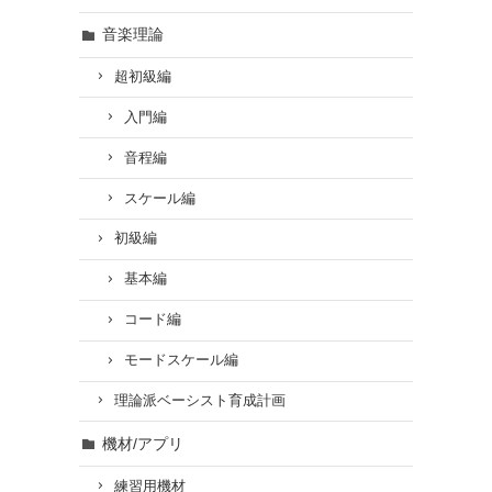
音楽理論
超初級編
入門編
音程編
スケール編
初級編
基本編
コード編
モードスケール編
理論派ベーシスト育成計画
機材/アプリ
練習用機材