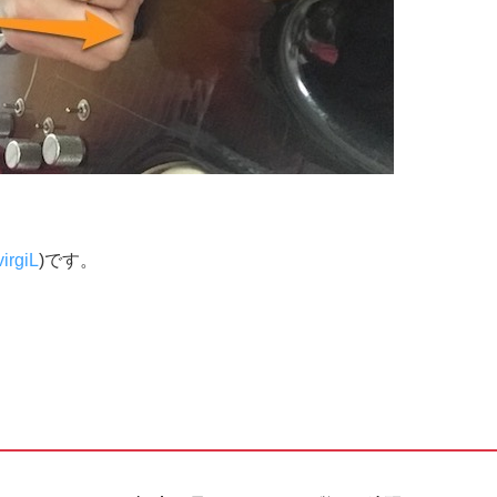
rgiL
)です。