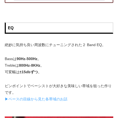
EQ
絶妙に気持ち良い周波数にチューニングされた２ Band EQ。
Bassは
90Hz-500Hz
。
Trebleは
800Hz-8KHz
。
可変幅は
±15dbずつ
。
ピンポイントでベーシストが大好きな美味しい帯域を狙った作り
です。
▶︎ベースの目線から見た各帯域のお話