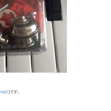
rgiL
)です。