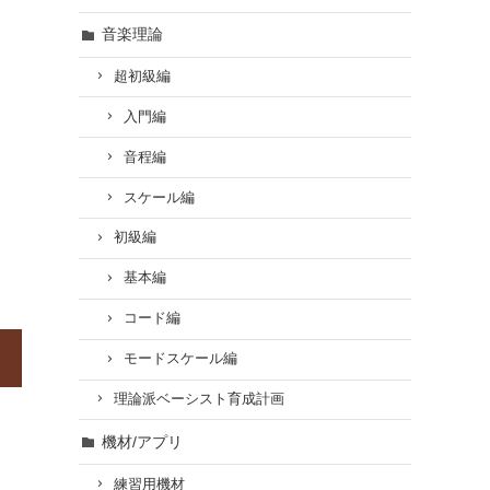
音楽理論
超初級編
入門編
音程編
スケール編
初級編
基本編
コード編
モードスケール編
理論派ベーシスト育成計画
機材/アプリ
練習用機材