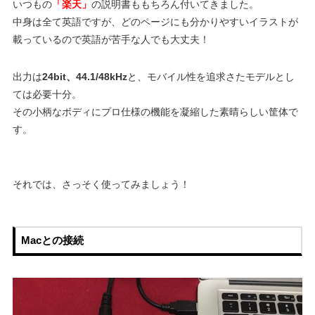
いつもの
「楽天」
の説明書ももちろん付いてきました。
中身は全て英語ですが、どのページにも分かりやすいイラストが
載っているので英語が苦手な人でも大丈夫！
出力は
24bit、44.1/48kHz
と、モバイル性を追求さたモデルとし
ては必要十分。
その小柄なボディにプロ仕様の機能を凝縮した素晴らしい筐体で
す。
それでは、さっそく使ってみましょう！
Macとの接続