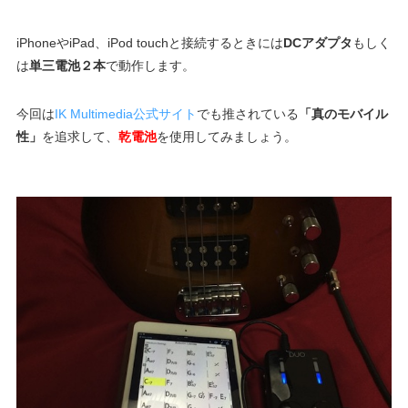
iPhoneやiPad、iPod touchと接続するときには
DCアダプタ
もしく
は
単三電池２本
で動作します。
今回は
IK Multimedia公式サイト
でも推されている
「真のモバイル
性」
を追求して、
乾電池
を使用してみましょう。