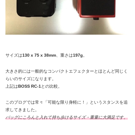
サイズは
130 x 75 x 38mm
、重さは
197g
。
大きさ的には一般的なコンパクトエフェクターとほとんど同じく
らいのサイズになります。
上記は
BOSS RC-1
との比較。
このブログでは常々「可能な限り身軽に！」というスタンスを追
求してきました。
バッグにころんと入れて持ち歩けるサイズ・重量に大満足です。