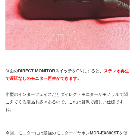
側面の
DIRECT MONITORスイッチ
をONにすると、
ステレオ再生
で遅延なしのモニター再生ができます。
小型のインターフェイスだとダイレクトモニターがモノラルで聞
こえてくる製品も多々あるので、これは贅沢で嬉しい仕様です
ね。
今回、モニターには最強のモニターイヤホン
MDR-EX800ST
を使