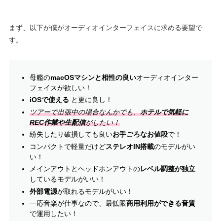
まず、以下が僕がオーディオインターフェイスに求める要望で
す。
母艦の
macOSマシンと相性の良い
オーディオインター
フェイスが欲しい！
iOSで使える
と更に良し！
ツアーで出張中の場合なんかでも、
ホテルで気軽に
REC作業や生配信
がしたい！
紛失したり破損しても良い
お手ごろなお値段
で！
コンパクトで軽量だけど
ステレオIN搭載
のモデルがい
い！
メインアウトとヘッドホンアウトの
レベル調整が独立
しているモデルがいい！
外部電源
が取れるモデルがいい！
一応音楽が仕事なので、最低限
商用利用ができる音質
で運用したい！